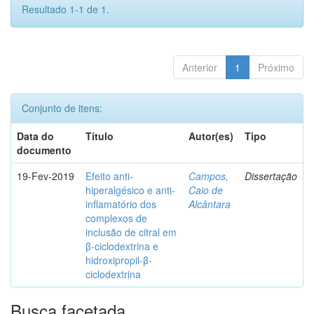
Resultado 1-1 de 1.
Anterior
1
Próximo
Conjunto de itens:
Data do
Título
Autor(es)
Tipo
documento
19-Fev-2019
Efeito anti-
Campos,
Dissertação
hiperalgésico e anti-
Caio de
inflamatório dos
Alcântara
complexos de
inclusão de citral em
β-ciclodextrina e
hidroxipropil-β-
ciclodextrina
Busca facetada