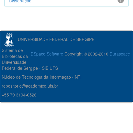
Dissertação
1
UNIVERSIDADE FEDERAL DE SERGIPE
Sistema de
DSpace Software
Copyright © 2002-2010
Duraspace
Bibliotecas da
Universidade
Federal de Sergipe - SIBIUFS
Núcleo de Tecnologia da Informação - NTI
repositorio@academico.ufs.br
+55 79 3194-6528