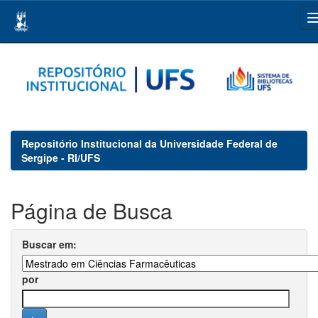
Skip
navigation
Repositório Institucional da Universidade Federal de
Sergipe - RI/UFS
Página de Busca
Buscar em:
por