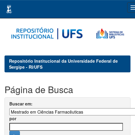
Skip
navigation
Repositório Institucional da Universidade Federal de
Sergipe - RI/UFS
Página de Busca
Buscar em:
por