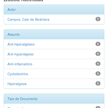
Autor
Campos, Caio de Alcântara
1
Assunto
Anti-hiperalgésico
1
Anti-hyperalgesic
1
Anti-inflamatório
1
Cyclodextrins
1
Hiperalgesia
1
Tipo de Documento