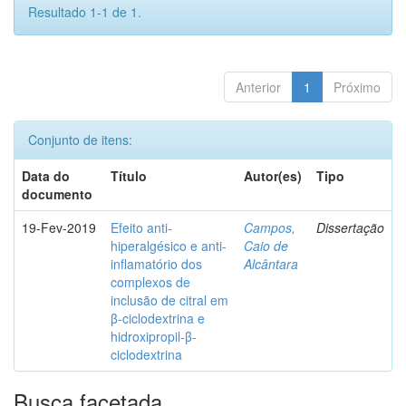
Resultado 1-1 de 1.
Anterior
1
Próximo
Conjunto de itens:
Data do
Título
Autor(es)
Tipo
documento
19-Fev-2019
Efeito anti-
Campos,
Dissertação
hiperalgésico e anti-
Caio de
inflamatório dos
Alcântara
complexos de
inclusão de citral em
β-ciclodextrina e
hidroxipropil-β-
ciclodextrina
Busca facetada