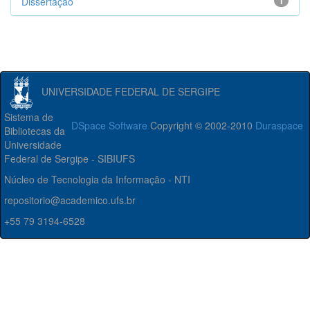
Dissertação
1
UNIVERSIDADE FEDERAL DE SERGIPE
Sistema de
DSpace Software
Copyright © 2002-2010
Duraspace
Bibliotecas da
Universidade
Federal de Sergipe - SIBIUFS
Núcleo de Tecnologia da Informação - NTI
repositorio@academico.ufs.br
+55 79 3194-6528