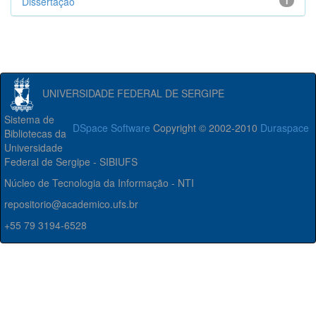
Dissertação
1
UNIVERSIDADE FEDERAL DE SERGIPE
Sistema de
DSpace Software
Copyright © 2002-2010
Duraspace
Bibliotecas da
Universidade
Federal de Sergipe - SIBIUFS
Núcleo de Tecnologia da Informação - NTI
repositorio@academico.ufs.br
+55 79 3194-6528