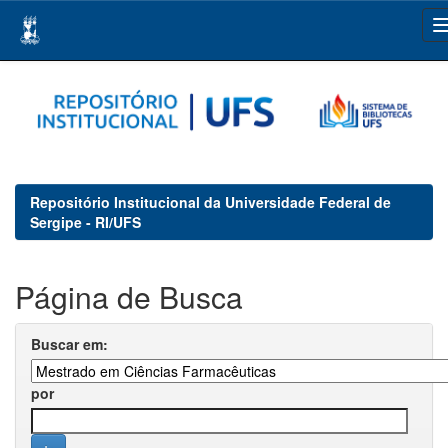
Skip
navigation
Repositório Institucional da Universidade Federal de
Sergipe - RI/UFS
Página de Busca
Buscar em:
por