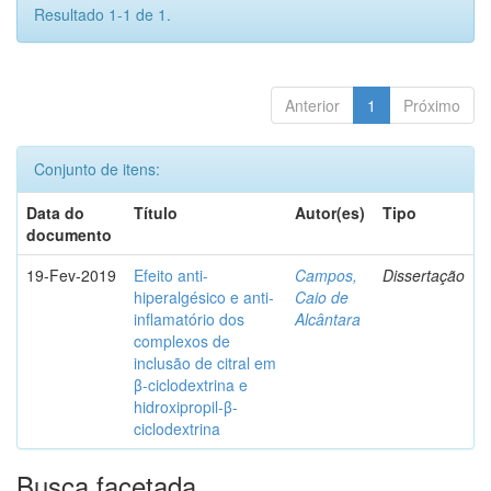
Resultado 1-1 de 1.
Anterior
1
Próximo
Conjunto de itens:
Data do
Título
Autor(es)
Tipo
documento
19-Fev-2019
Efeito anti-
Campos,
Dissertação
hiperalgésico e anti-
Caio de
inflamatório dos
Alcântara
complexos de
inclusão de citral em
β-ciclodextrina e
hidroxipropil-β-
ciclodextrina
Busca facetada