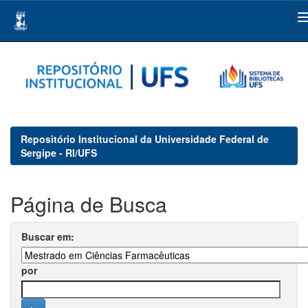
Skip
navigation
Repositório Institucional da Universidade Federal de
Sergipe - RI/UFS
Página de Busca
Buscar em:
por