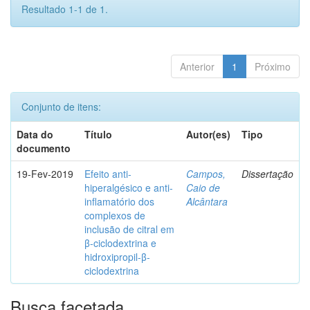
Resultado 1-1 de 1.
Anterior
1
Próximo
Conjunto de itens:
Data do
Título
Autor(es)
Tipo
documento
19-Fev-2019
Efeito anti-
Campos,
Dissertação
hiperalgésico e anti-
Caio de
inflamatório dos
Alcântara
complexos de
inclusão de citral em
β-ciclodextrina e
hidroxipropil-β-
ciclodextrina
Busca facetada