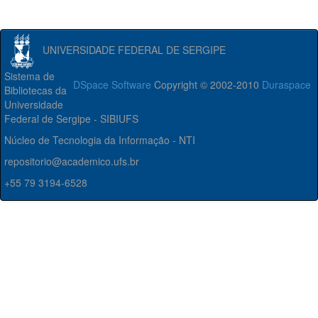
UNIVERSIDADE FEDERAL DE SERGIPE
Sistema de
DSpace Software
Copyright © 2002-2010
Duraspace
Bibliotecas da
Universidade
Federal de Sergipe - SIBIUFS
Núcleo de Tecnologia da Informação - NTI
repositorio@academico.ufs.br
+55 79 3194-6528