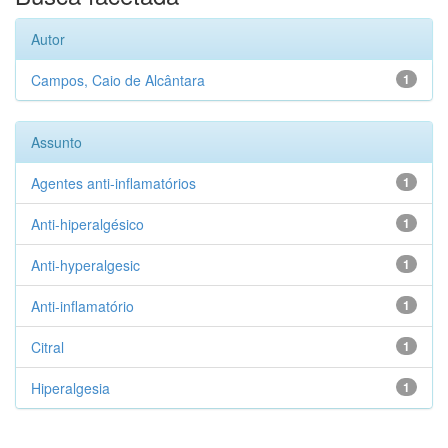
Autor
Campos, Caio de Alcântara
1
Assunto
Agentes anti-inflamatórios
1
Anti-hiperalgésico
1
Anti-hyperalgesic
1
Anti-inflamatório
1
Citral
1
Hiperalgesia
1