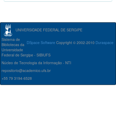
UNIVERSIDADE FEDERAL DE SERGIPE
Sistema de
DSpace Software
Copyright © 2002-2010
Duraspace
Bibliotecas da
Universidade
Federal de Sergipe - SIBIUFS
Núcleo de Tecnologia da Informação - NTI
repositorio@academico.ufs.br
+55 79 3194-6528