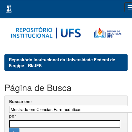
Skip
navigation
Repositório Institucional da Universidade Federal de
Sergipe - RI/UFS
Página de Busca
Buscar em:
por