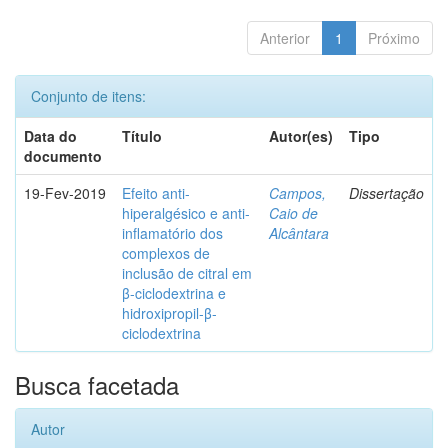
Anterior
1
Próximo
Conjunto de itens:
Data do
Título
Autor(es)
Tipo
documento
19-Fev-2019
Efeito anti-
Campos,
Dissertação
hiperalgésico e anti-
Caio de
inflamatório dos
Alcântara
complexos de
inclusão de citral em
β-ciclodextrina e
hidroxipropil-β-
ciclodextrina
Busca facetada
Autor