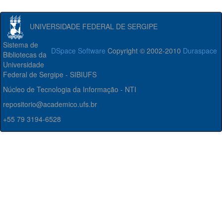
UNIVERSIDADE FEDERAL DE SERGIPE
Sistema de
DSpace Software
Copyright © 2002-2010
Duraspace
Bibliotecas da
Universidade
Federal de Sergipe - SIBIUFS
Núcleo de Tecnologia da Informação - NTI
repositorio@academico.ufs.br
+55 79 3194-6528