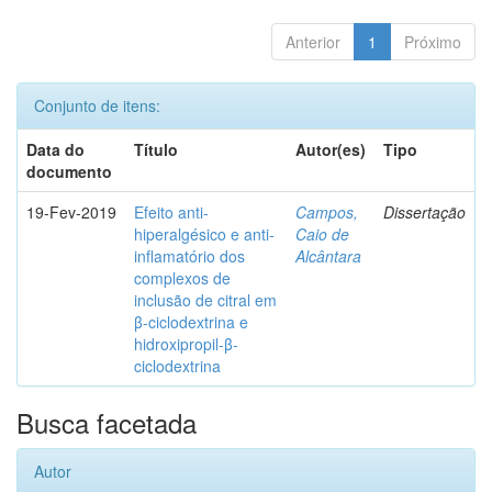
Anterior
1
Próximo
Conjunto de itens:
Data do
Título
Autor(es)
Tipo
documento
19-Fev-2019
Efeito anti-
Campos,
Dissertação
hiperalgésico e anti-
Caio de
inflamatório dos
Alcântara
complexos de
inclusão de citral em
β-ciclodextrina e
hidroxipropil-β-
ciclodextrina
Busca facetada
Autor