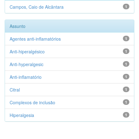
Campos, Caio de Alcântara
1
Assunto
Agentes anti-inflamatórios
1
Anti-hiperalgésico
1
Anti-hyperalgesic
1
Anti-inflamatório
1
Citral
1
Complexos de inclusão
1
Hiperalgesia
1