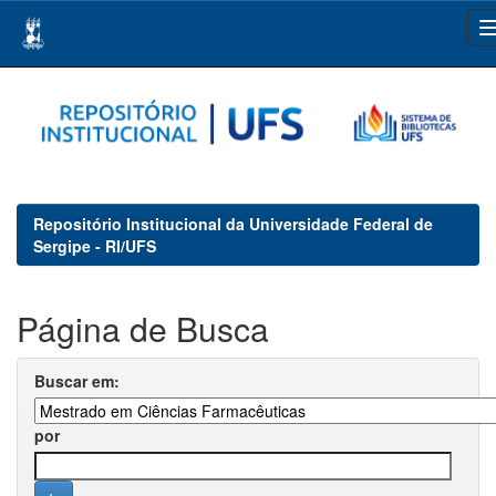
Skip
navigation
Repositório Institucional da Universidade Federal de
Sergipe - RI/UFS
Página de Busca
Buscar em:
por