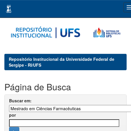
Skip
navigation
Repositório Institucional da Universidade Federal de
Sergipe - RI/UFS
Página de Busca
Buscar em:
por