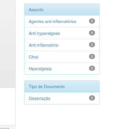
Assunto
Agentes anti-inflamatórios
1
Anti-hyperalgesic
1
Anti-inflamatório
1
Citral
1
Hiperalgesia
1
Tipo de Documento
Dissertação
1