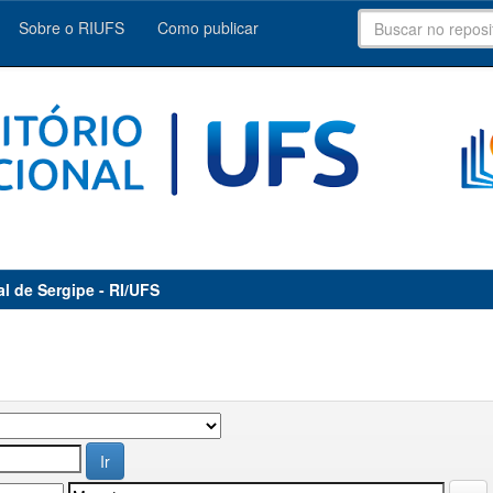
Sobre o RIUFS
Como publicar
al de Sergipe - RI/UFS