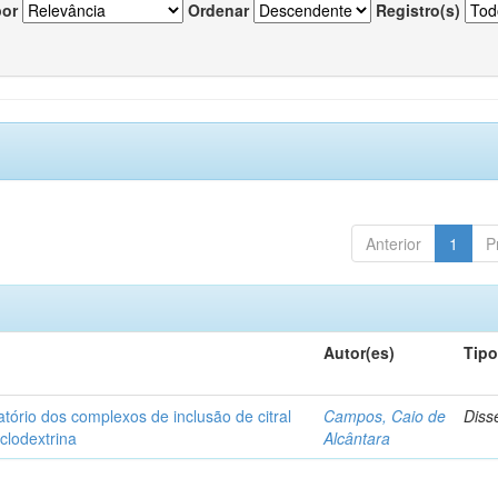
por
Ordenar
Registro(s)
Anterior
1
P
Autor(es)
Tip
matório dos complexos de inclusão de citral
Campos, Caio de
Diss
iclodextrina
Alcântara