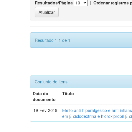
Resultados/Página
|
Ordenar registros 
Resultado 1-1 de 1.
Conjunto de itens:
Data do
Título
documento
19-Fev-2019
Efeito anti-hiperalgésico e anti-infla
em β-ciclodextrina e hidroxipropil-β-c