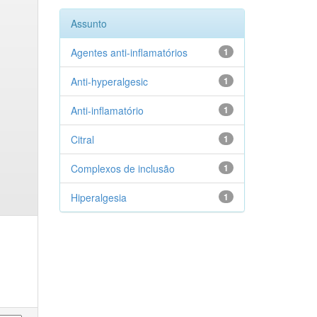
Assunto
Agentes anti-inflamatórios
1
Anti-hyperalgesic
1
Anti-inflamatório
1
Citral
1
Complexos de inclusão
1
Hiperalgesia
1