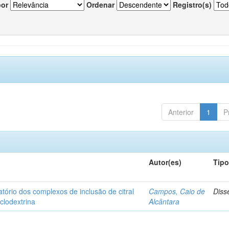
por
Ordenar
Registro(s)
Anterior
1
P
Autor(es)
Tip
matório dos complexos de inclusão de citral
Campos, Caio de
Diss
iclodextrina
Alcântara