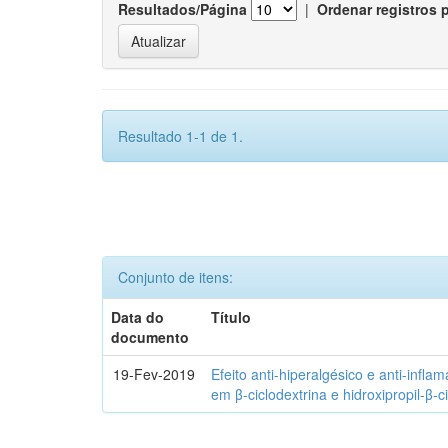
Resultados/Página
|
Ordenar registros 
Resultado 1-1 de 1.
Conjunto de itens:
Data do
Título
documento
19-Fev-2019
Efeito anti-hiperalgésico e anti-infla
em β-ciclodextrina e hidroxipropil-β-c