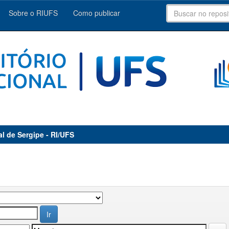
Sobre o RIUFS
Como publicar
al de Sergipe - RI/UFS