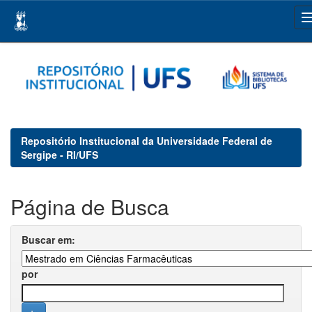
Skip
navigation
Repositório Institucional da Universidade Federal de
Sergipe - RI/UFS
Página de Busca
Buscar em:
por