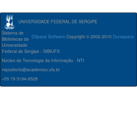
UNIVERSIDADE FEDERAL DE SERGIPE
Sistema de
DSpace Software
Copyright © 2002-2010
Duraspace
Bibliotecas da
Universidade
Federal de Sergipe - SIBIUFS
Núcleo de Tecnologia da Informação - NTI
repositorio@academico.ufs.br
+55 79 3194-6528