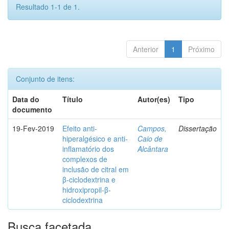
Resultado 1-1 de 1.
Anterior
1
Próximo
Conjunto de itens:
Data do
Título
Autor(es)
Tipo
documento
19-Fev-2019
Efeito anti-
Campos,
Dissertação
hiperalgésico e anti-
Caio de
inflamatório dos
Alcântara
complexos de
inclusão de citral em
β-ciclodextrina e
hidroxipropil-β-
ciclodextrina
Busca facetada