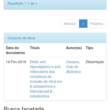
Resultado 1-1 de 1.
Anterior
1
Próximo
Conjunto de itens:
Data do
Título
Autor(es)
Tipo
documento
19-Fev-2019
Efeito anti-
Campos,
Dissertação
hiperalgésico e anti-
Caio de
inflamatório dos
Alcântara
complexos de
inclusão de citral em
β-ciclodextrina e
hidroxipropil-β-
ciclodextrina
Busca facetada