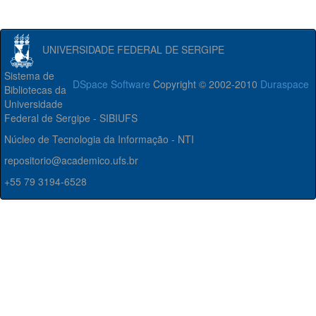
UNIVERSIDADE FEDERAL DE SERGIPE
Sistema de
DSpace Software
Copyright © 2002-2010
Duraspace
Bibliotecas da
Universidade
Federal de Sergipe - SIBIUFS
Núcleo de Tecnologia da Informação - NTI
repositorio@academico.ufs.br
+55 79 3194-6528