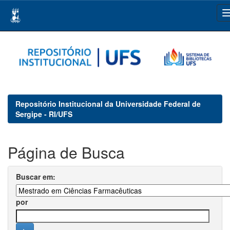
Skip
navigation
Repositório Institucional da Universidade Federal de
Sergipe - RI/UFS
Página de Busca
Buscar em:
por