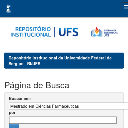
Skip
navigation
Repositório Institucional da Universidade Federal de
Sergipe - RI/UFS
Página de Busca
Buscar em:
por