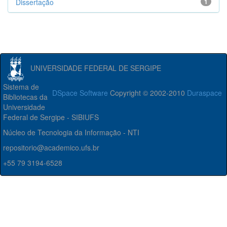
Dissertação
1
UNIVERSIDADE FEDERAL DE SERGIPE
Sistema de
DSpace Software
Copyright © 2002-2010
Duraspace
Bibliotecas da
Universidade
Federal de Sergipe - SIBIUFS
Núcleo de Tecnologia da Informação - NTI
repositorio@academico.ufs.br
+55 79 3194-6528