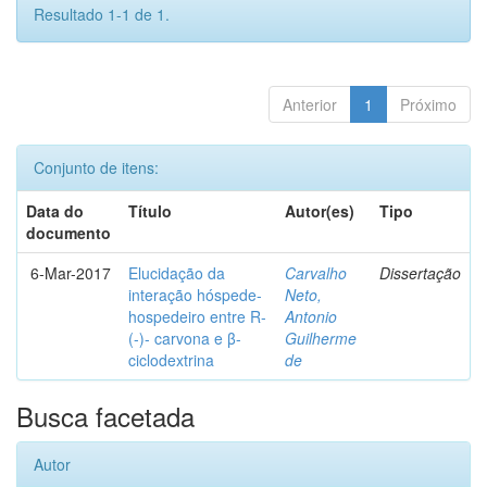
Resultado 1-1 de 1.
Anterior
1
Próximo
Conjunto de itens:
Data do
Título
Autor(es)
Tipo
documento
6-Mar-2017
Elucidação da
Carvalho
Dissertação
interação hóspede-
Neto,
hospedeiro entre R-
Antonio
(-)- carvona e β-
Guilherme
ciclodextrina
de
Busca facetada
Autor