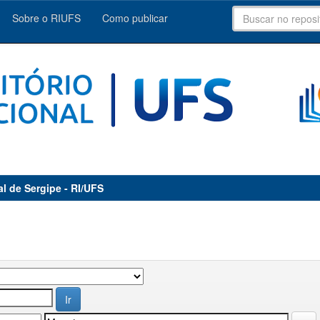
Sobre o RIUFS
Como publicar
al de Sergipe - RI/UFS