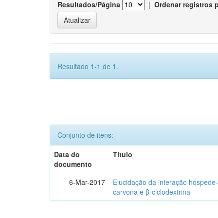
Resultados/Página
|
Ordenar registros 
Resultado 1-1 de 1.
Conjunto de itens:
Data do
Título
documento
6-Mar-2017
Elucidação da interação hóspede-
carvona e β-ciclodextrina