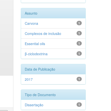
Assunto
Carvona
1
Complexos de inclusão
1
Essential oils
1
β-ciclodextrina
1
Data de Publicação
2017
1
Tipo de Documento
Dissertação
1