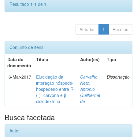
Resultado 1-1 de 1.
Anterior
1
Próximo
Conjunto de itens:
Data do
Título
Autor(es)
Tipo
documento
6-Mar-2017
Elucidação da
Carvalho
Dissertação
interação hóspede-
Neto,
hospedeiro entre R-
Antonio
(-)- carvona e β-
Guilherme
ciclodextrina
de
Busca facetada
Autor