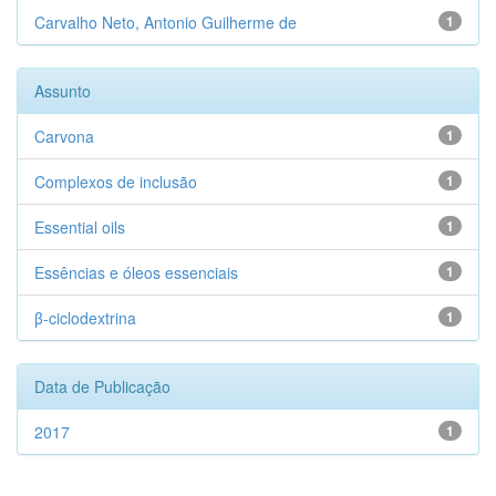
Carvalho Neto, Antonio Guilherme de
1
Assunto
Carvona
1
Complexos de inclusão
1
Essential oils
1
Essências e óleos essenciais
1
β-ciclodextrina
1
Data de Publicação
2017
1