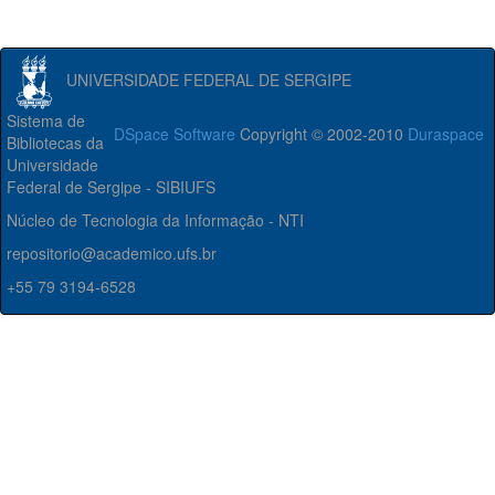
UNIVERSIDADE FEDERAL DE SERGIPE
Sistema de
DSpace Software
Copyright © 2002-2010
Duraspace
Bibliotecas da
Universidade
Federal de Sergipe - SIBIUFS
Núcleo de Tecnologia da Informação - NTI
repositorio@academico.ufs.br
+55 79 3194-6528