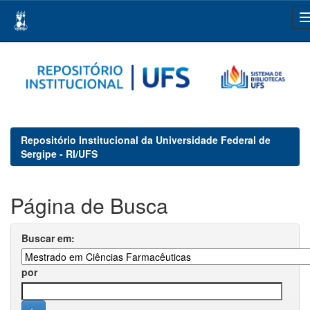
Skip
navigation
Repositório Institucional da Universidade Federal de
Sergipe - RI/UFS
Página de Busca
Buscar em:
por