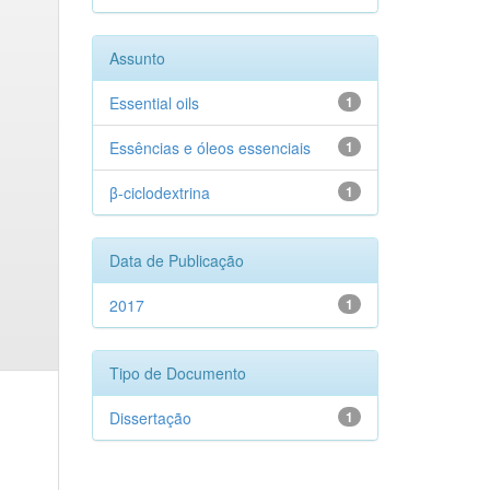
Assunto
Essential oils
1
Essências e óleos essenciais
1
β-ciclodextrina
1
Data de Publicação
2017
1
Tipo de Documento
Dissertação
1