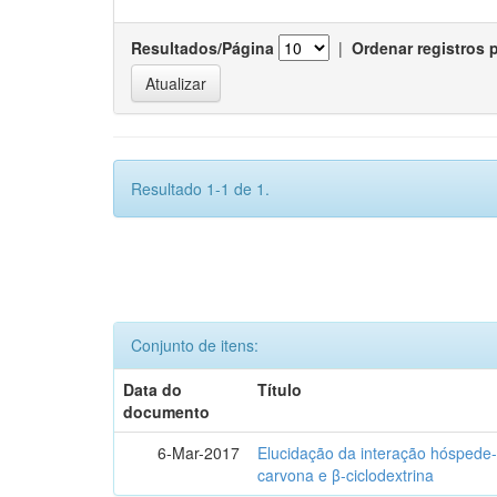
Resultados/Página
|
Ordenar registros 
Resultado 1-1 de 1.
Conjunto de itens:
Data do
Título
documento
6-Mar-2017
Elucidação da interação hóspede-
carvona e β-ciclodextrina