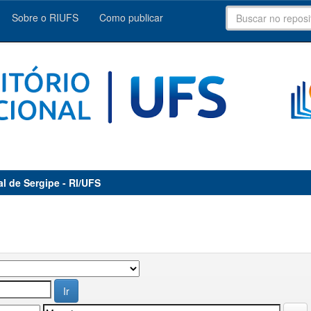
Sobre o RIUFS
Como publicar
al de Sergipe - RI/UFS