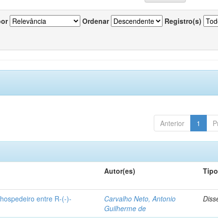
por
Ordenar
Registro(s)
Anterior
1
P
Autor(es)
Tip
hospedeiro entre R-(-)-
Carvalho Neto, Antonio
Diss
Guilherme de