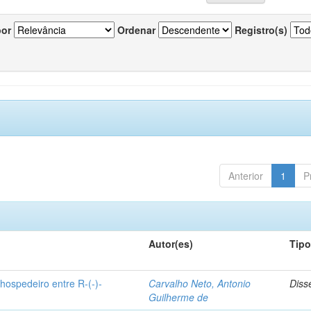
por
Ordenar
Registro(s)
Anterior
1
P
Autor(es)
Tip
hospedeiro entre R-(-)-
Carvalho Neto, Antonio
Diss
Guilherme de