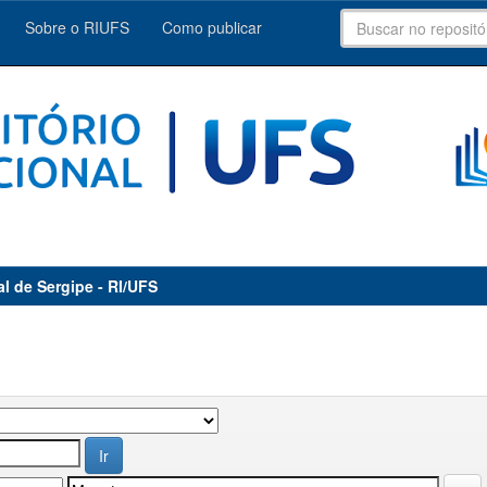
Sobre o RIUFS
Como publicar
al de Sergipe - RI/UFS