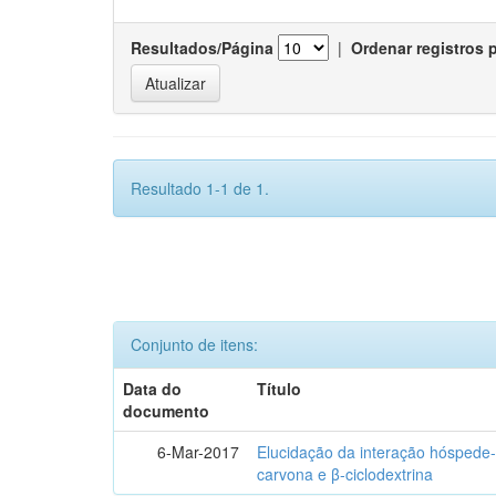
Resultados/Página
|
Ordenar registros 
Resultado 1-1 de 1.
Conjunto de itens:
Data do
Título
documento
6-Mar-2017
Elucidação da interação hóspede-
carvona e β-ciclodextrina