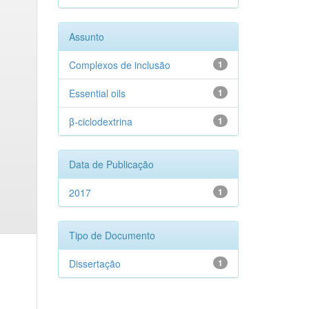
Assunto
Complexos de inclusão
1
Essential oils
1
β-ciclodextrina
1
Data de Publicação
2017
1
Tipo de Documento
Dissertação
1