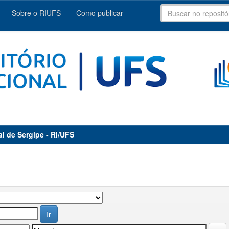
Sobre o RIUFS
Como publicar
al de Sergipe - RI/UFS