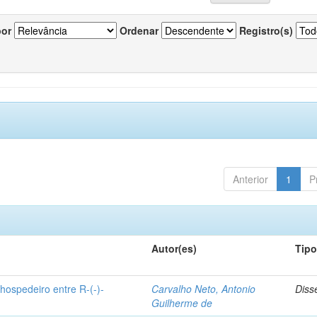
por
Ordenar
Registro(s)
Anterior
1
P
Autor(es)
Tip
hospedeiro entre R-(-)-
Carvalho Neto, Antonio
Diss
Guilherme de