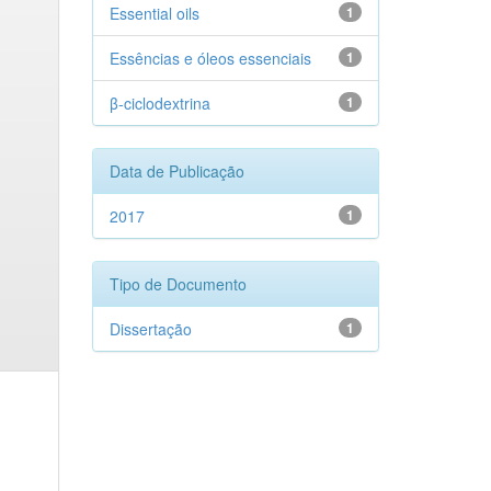
Essential oils
1
Essências e óleos essenciais
1
β-ciclodextrina
1
Data de Publicação
2017
1
Tipo de Documento
Dissertação
1