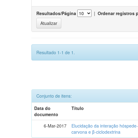
Resultados/Página
|
Ordenar registros 
Resultado 1-1 de 1.
Conjunto de itens:
Data do
Título
documento
6-Mar-2017
Elucidação da interação hóspede-
carvona e β-ciclodextrina