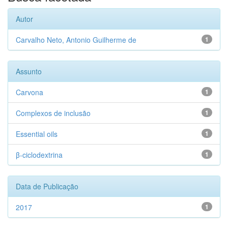
Autor
Carvalho Neto, Antonio Guilherme de
1
Assunto
Carvona
1
Complexos de inclusão
1
Essential oils
1
β-ciclodextrina
1
Data de Publicação
2017
1