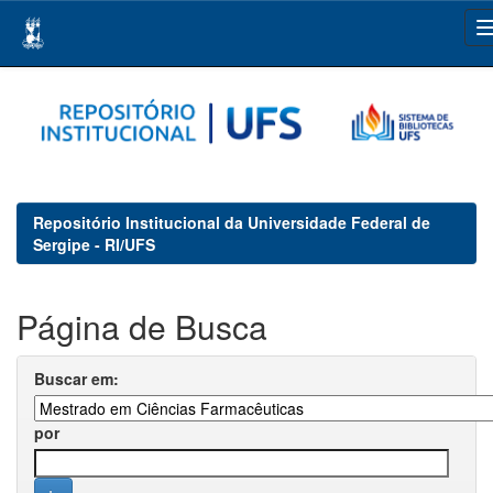
Skip
navigation
Repositório Institucional da Universidade Federal de
Sergipe - RI/UFS
Página de Busca
Buscar em:
por