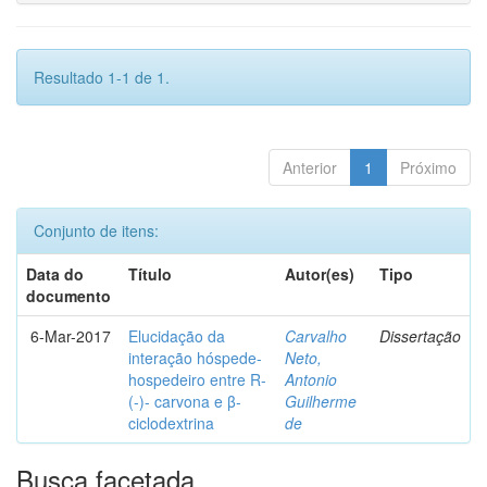
Resultado 1-1 de 1.
Anterior
1
Próximo
Conjunto de itens:
Data do
Título
Autor(es)
Tipo
documento
6-Mar-2017
Elucidação da
Carvalho
Dissertação
interação hóspede-
Neto,
hospedeiro entre R-
Antonio
(-)- carvona e β-
Guilherme
ciclodextrina
de
Busca facetada