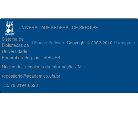
UNIVERSIDADE FEDERAL DE SERGIPE
Sistema de
DSpace Software
Copyright © 2002-2010
Duraspace
Bibliotecas da
Universidade
Federal de Sergipe - SIBIUFS
Núcleo de Tecnologia da Informação - NTI
repositorio@academico.ufs.br
+55 79 3194-6528