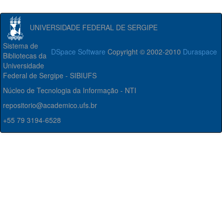
UNIVERSIDADE FEDERAL DE SERGIPE
Sistema de
DSpace Software
Copyright © 2002-2010
Duraspace
Bibliotecas da
Universidade
Federal de Sergipe - SIBIUFS
Núcleo de Tecnologia da Informação - NTI
repositorio@academico.ufs.br
+55 79 3194-6528