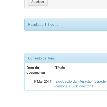
Resultado 1-1 de 1.
Conjunto de itens:
Data do
Título
documento
6-Mar-2017
Elucidação da interação hóspede-
carvona e β-ciclodextrina