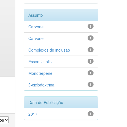
Assunto
Carvona
1
Carvone
1
Complexos de inclusão
1
Essential oils
1
Monoterpene
1
β-ciclodextrina
1
Data de Publicação
2017
1