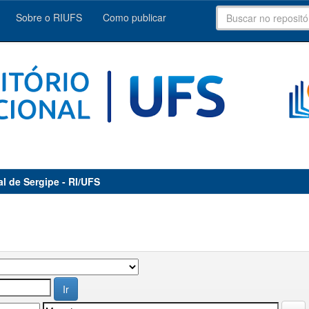
Sobre o RIUFS
Como publicar
al de Sergipe - RI/UFS