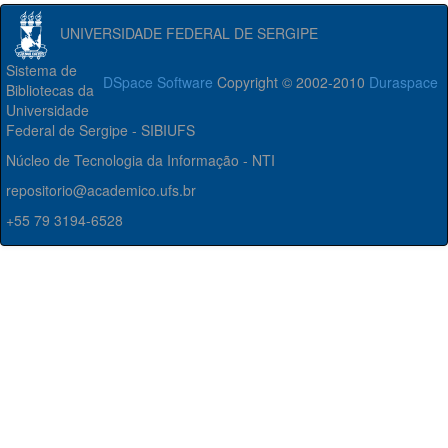
UNIVERSIDADE FEDERAL DE SERGIPE
Sistema de
DSpace Software
Copyright © 2002-2010
Duraspace
Bibliotecas da
Universidade
Federal de Sergipe - SIBIUFS
Núcleo de Tecnologia da Informação - NTI
repositorio@academico.ufs.br
+55 79 3194-6528