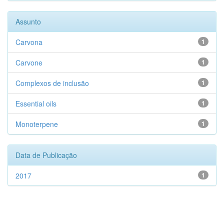
Assunto
Carvona
1
Carvone
1
Complexos de inclusão
1
Essential oils
1
Monoterpene
1
Data de Publicação
2017
1