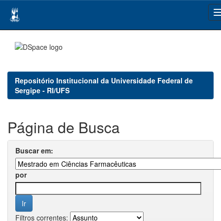
Skip
navigation
Repositório Institucional da Universidade Federal de
Sergipe - RI/UFS
Página de Busca
Buscar em:
por
Filtros correntes: