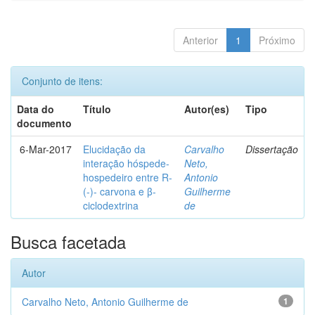
Anterior
1
Próximo
Conjunto de itens:
Data do
Título
Autor(es)
Tipo
documento
6-Mar-2017
Elucidação da
Carvalho
Dissertação
interação hóspede-
Neto,
hospedeiro entre R-
Antonio
(-)- carvona e β-
Guilherme
ciclodextrina
de
Busca facetada
Autor
Carvalho Neto, Antonio Guilherme de
1