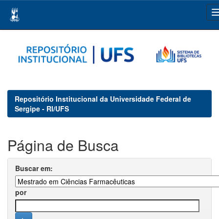
Skip
navigation
Repositório Institucional da Universidade Federal de
Sergipe - RI/UFS
Página de Busca
Buscar em:
por