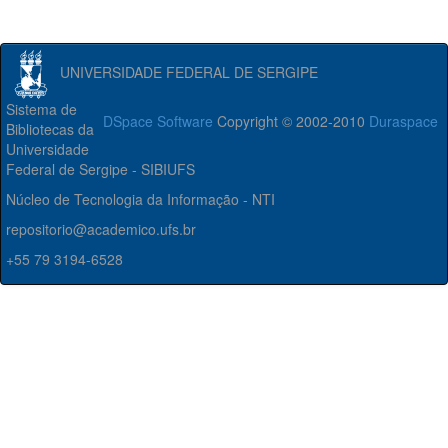
UNIVERSIDADE FEDERAL DE SERGIPE
Sistema de
DSpace Software
Copyright © 2002-2010
Duraspace
Bibliotecas da
Universidade
Federal de Sergipe - SIBIUFS
Núcleo de Tecnologia da Informação - NTI
repositorio@academico.ufs.br
+55 79 3194-6528