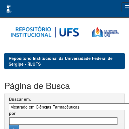
Skip
navigation
Repositório Institucional da Universidade Federal de
Sergipe - RI/UFS
Página de Busca
Buscar em:
por