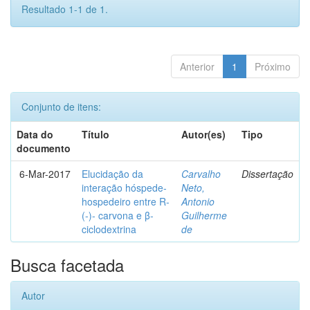
Resultado 1-1 de 1.
Anterior
1
Próximo
Conjunto de itens:
Data do
Título
Autor(es)
Tipo
documento
6-Mar-2017
Elucidação da
Carvalho
Dissertação
interação hóspede-
Neto,
hospedeiro entre R-
Antonio
(-)- carvona e β-
Guilherme
ciclodextrina
de
Busca facetada
Autor