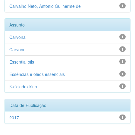
Carvalho Neto, Antonio Guilherme de
1
Assunto
Carvona
1
Carvone
1
Essential oils
1
Essências e óleos essenciais
1
β-ciclodextrina
1
Data de Publicação
2017
1