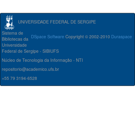
UNIVERSIDADE FEDERAL DE SERGIPE
Sistema de
DSpace Software
Copyright © 2002-2010
Duraspace
Bibliotecas da
Universidade
Federal de Sergipe - SIBIUFS
Núcleo de Tecnologia da Informação - NTI
repositorio@academico.ufs.br
+55 79 3194-6528