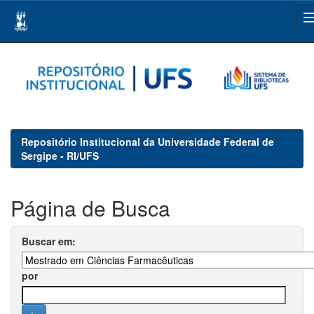
Skip
navigation
Repositório Institucional da Universidade Federal de
Sergipe - RI/UFS
Página de Busca
Buscar em:
por