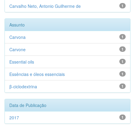
Carvalho Neto, Antonio Guilherme de
1
Assunto
Carvona
1
Carvone
1
Essential oils
1
Essências e óleos essenciais
1
β-ciclodextrina
1
Data de Publicação
2017
1