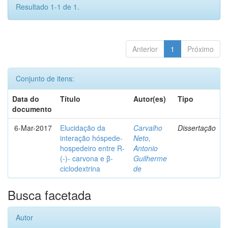
Resultado 1-1 de 1.
Anterior
1
Próximo
Conjunto de itens:
Data do
Título
Autor(es)
Tipo
documento
6-Mar-2017
Elucidação da
Carvalho
Dissertação
interação hóspede-
Neto,
hospedeiro entre R-
Antonio
(-)- carvona e β-
Guilherme
ciclodextrina
de
Busca facetada
Autor