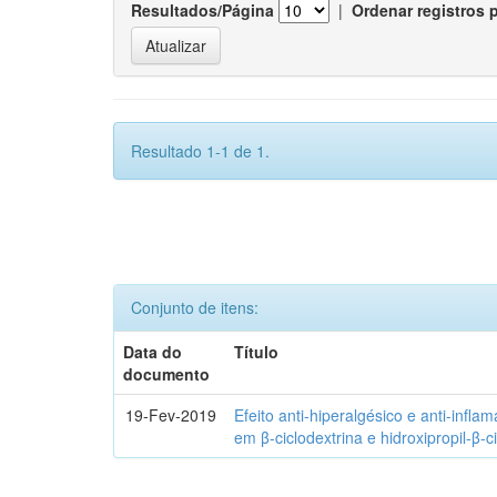
Resultados/Página
|
Ordenar registros 
Resultado 1-1 de 1.
Conjunto de itens:
Data do
Título
documento
19-Fev-2019
Efeito anti-hiperalgésico e anti-infla
em β-ciclodextrina e hidroxipropil-β-c