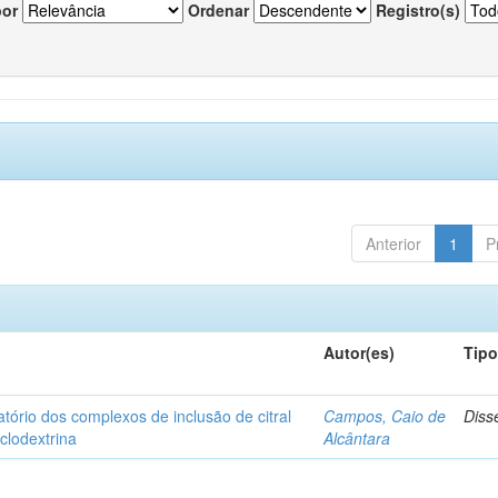
por
Ordenar
Registro(s)
Anterior
1
P
Autor(es)
Tip
matório dos complexos de inclusão de citral
Campos, Caio de
Diss
iclodextrina
Alcântara