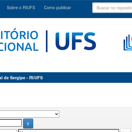
Sobre o RIUFS
Como publicar
al de Sergipe - RI/UFS