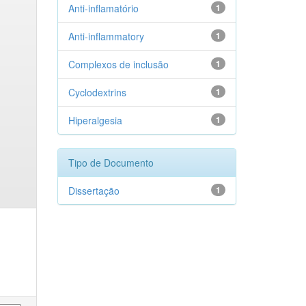
Anti-inflamatório
1
Anti-inflammatory
1
Complexos de inclusão
1
Cyclodextrins
1
Hiperalgesia
1
Tipo de Documento
Dissertação
1