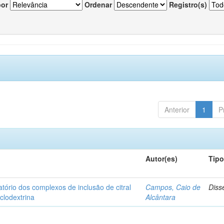
por
Ordenar
Registro(s)
Anterior
1
P
Autor(es)
Tip
matório dos complexos de inclusão de citral
Campos, Caio de
Diss
iclodextrina
Alcântara