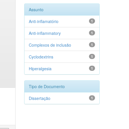
Assunto
Anti-inflamatório
1
Anti-inflammatory
1
Complexos de inclusão
1
Cyclodextrins
1
Hiperalgesia
1
Tipo de Documento
Dissertação
1