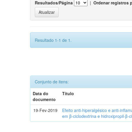
Resultados/Página
|
Ordenar registros 
Resultado 1-1 de 1.
Conjunto de itens:
Data do
Título
documento
19-Fev-2019
Efeito anti-hiperalgésico e anti-infla
em β-ciclodextrina e hidroxipropil-β-c