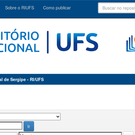
Sobre o RIUFS
Como publicar
al de Sergipe - RI/UFS