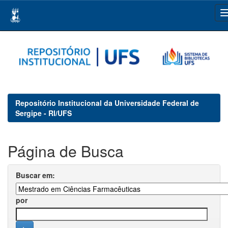
Skip
navigation
Repositório Institucional da Universidade Federal de
Sergipe - RI/UFS
Página de Busca
Buscar em:
por