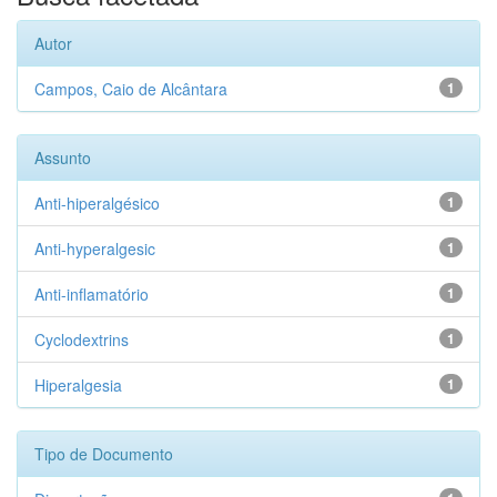
Autor
Campos, Caio de Alcântara
1
Assunto
Anti-hiperalgésico
1
Anti-hyperalgesic
1
Anti-inflamatório
1
Cyclodextrins
1
Hiperalgesia
1
Tipo de Documento