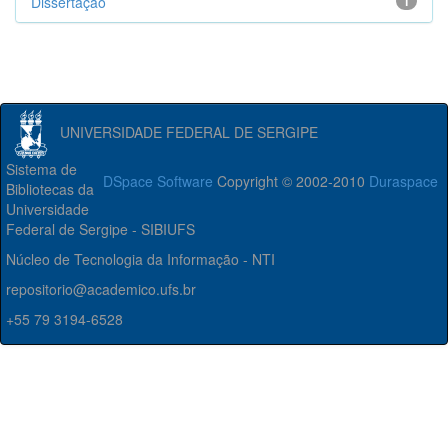
Dissertação
1
UNIVERSIDADE FEDERAL DE SERGIPE
Sistema de
DSpace Software
Copyright © 2002-2010
Duraspace
Bibliotecas da
Universidade
Federal de Sergipe - SIBIUFS
Núcleo de Tecnologia da Informação - NTI
repositorio@academico.ufs.br
+55 79 3194-6528