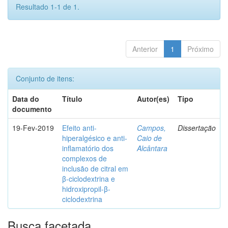
Resultado 1-1 de 1.
Anterior
1
Próximo
Conjunto de itens:
Data do
Título
Autor(es)
Tipo
documento
19-Fev-2019
Efeito anti-
Campos,
Dissertação
hiperalgésico e anti-
Caio de
inflamatório dos
Alcântara
complexos de
inclusão de citral em
β-ciclodextrina e
hidroxipropil-β-
ciclodextrina
Busca facetada