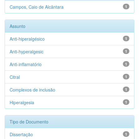
Campos, Caio de Alcântara
1
Assunto
Anti-hiperalgésico
1
Anti-hyperalgesic
1
Anti-inflamatório
1
Citral
1
Complexos de inclusão
1
Hiperalgesia
1
Tipo de Documento
Dissertação
1