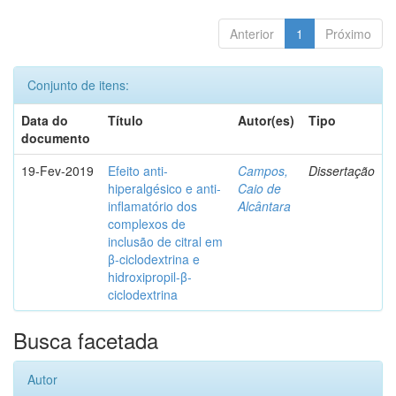
Anterior
1
Próximo
Conjunto de itens:
Data do
Título
Autor(es)
Tipo
documento
19-Fev-2019
Efeito anti-
Campos,
Dissertação
hiperalgésico e anti-
Caio de
inflamatório dos
Alcântara
complexos de
inclusão de citral em
β-ciclodextrina e
hidroxipropil-β-
ciclodextrina
Busca facetada
Autor