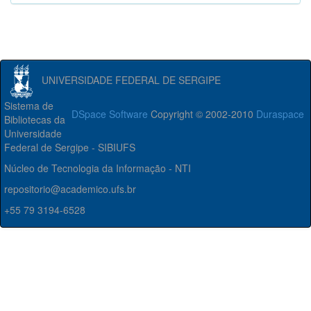
UNIVERSIDADE FEDERAL DE SERGIPE
Sistema de
DSpace Software
Copyright © 2002-2010
Duraspace
Bibliotecas da
Universidade
Federal de Sergipe - SIBIUFS
Núcleo de Tecnologia da Informação - NTI
repositorio@academico.ufs.br
+55 79 3194-6528