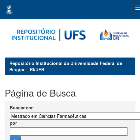
Skip
navigation
Repositório Institucional da Universidade Federal de
Sergipe - RI/UFS
Página de Busca
Buscar em:
por