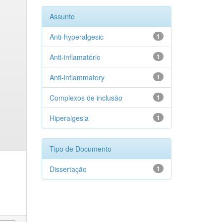
Assunto
Anti-hyperalgesic
1
Anti-inflamatório
1
Anti-inflammatory
1
Complexos de inclusão
1
Hiperalgesia
1
Tipo de Documento
Dissertação
1