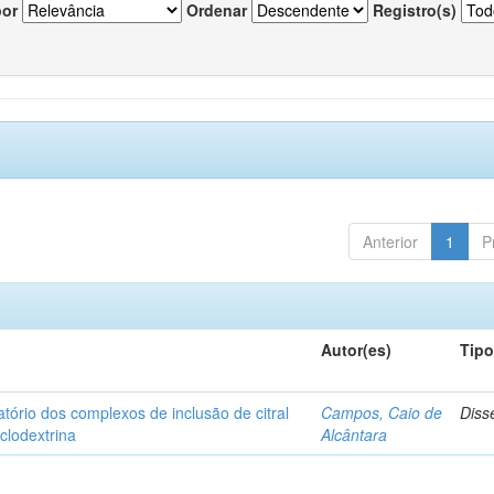
por
Ordenar
Registro(s)
Anterior
1
P
Autor(es)
Tip
matório dos complexos de inclusão de citral
Campos, Caio de
Diss
iclodextrina
Alcântara