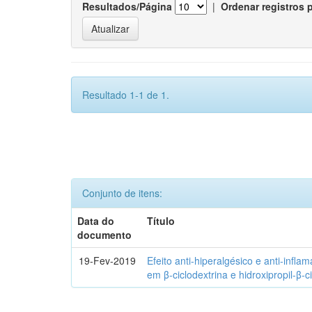
Resultados/Página
|
Ordenar registros 
Resultado 1-1 de 1.
Conjunto de itens:
Data do
Título
documento
19-Fev-2019
Efeito anti-hiperalgésico e anti-infla
em β-ciclodextrina e hidroxipropil-β-c