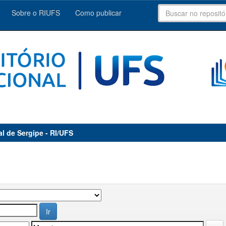
Sobre o RIUFS
Como publicar
al de Sergipe - RI/UFS