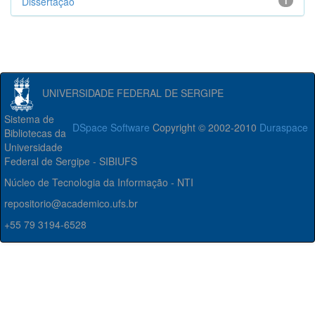
Dissertação
1
UNIVERSIDADE FEDERAL DE SERGIPE
Sistema de
DSpace Software
Copyright © 2002-2010
Duraspace
Bibliotecas da
Universidade
Federal de Sergipe - SIBIUFS
Núcleo de Tecnologia da Informação - NTI
repositorio@academico.ufs.br
+55 79 3194-6528