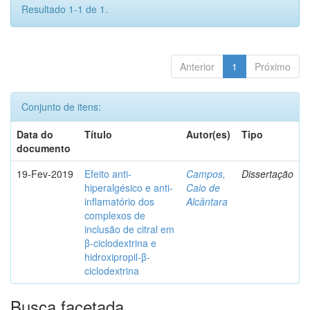
Resultado 1-1 de 1.
Anterior
1
Próximo
Conjunto de itens:
Data do
Título
Autor(es)
Tipo
documento
19-Fev-2019
Efeito anti-
Campos,
Dissertação
hiperalgésico e anti-
Caio de
inflamatório dos
Alcântara
complexos de
inclusão de citral em
β-ciclodextrina e
hidroxipropil-β-
ciclodextrina
Busca facetada