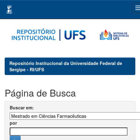
Skip
navigation
Repositório Institucional da Universidade Federal de
Sergipe - RI/UFS
Página de Busca
Buscar em:
por