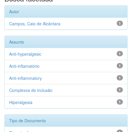
Autor
Campos, Caio de Alcântara
1
Assunto
Anti-hyperalgesic
1
Anti-inflamatório
1
Anti-inflammatory
1
Complexos de inclusão
1
Hiperalgesia
1
Tipo de Documento