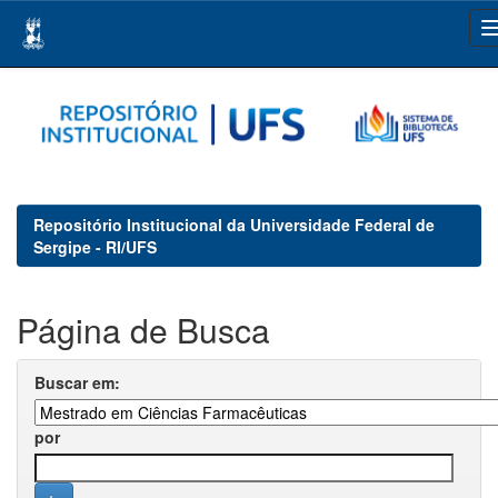
Skip
navigation
Repositório Institucional da Universidade Federal de
Sergipe - RI/UFS
Página de Busca
Buscar em:
por