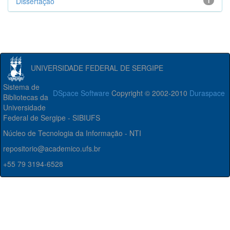
Dissertação
1
UNIVERSIDADE FEDERAL DE SERGIPE
Sistema de
DSpace Software
Copyright © 2002-2010
Duraspace
Bibliotecas da
Universidade
Federal de Sergipe - SIBIUFS
Núcleo de Tecnologia da Informação - NTI
repositorio@academico.ufs.br
+55 79 3194-6528