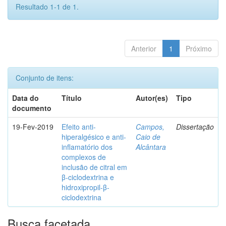
Resultado 1-1 de 1.
Anterior
1
Próximo
Conjunto de itens:
Data do
Título
Autor(es)
Tipo
documento
19-Fev-2019
Efeito anti-
Campos,
Dissertação
hiperalgésico e anti-
Caio de
inflamatório dos
Alcântara
complexos de
inclusão de citral em
β-ciclodextrina e
hidroxipropil-β-
ciclodextrina
Busca facetada