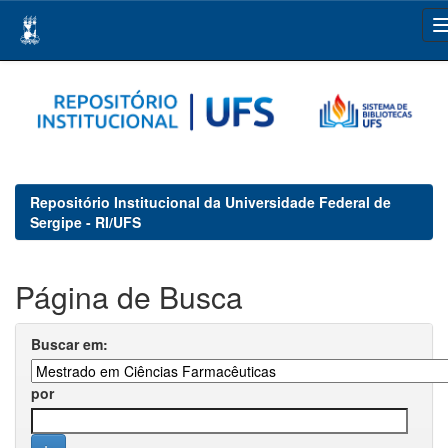
Skip
navigation
Repositório Institucional da Universidade Federal de
Sergipe - RI/UFS
Página de Busca
Buscar em:
por