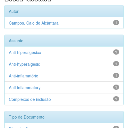
Autor
Campos, Caio de Alcântara
1
Assunto
Anti-hiperalgésico
1
Anti-hyperalgesic
1
Anti-inflamatório
1
Anti-inflammatory
1
Complexos de inclusão
1
Tipo de Documento