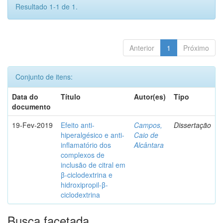
Resultado 1-1 de 1.
Anterior
1
Próximo
Conjunto de itens:
Data do
Título
Autor(es)
Tipo
documento
19-Fev-2019
Efeito anti-
Campos,
Dissertação
hiperalgésico e anti-
Caio de
inflamatório dos
Alcântara
complexos de
inclusão de citral em
β-ciclodextrina e
hidroxipropil-β-
ciclodextrina
Busca facetada