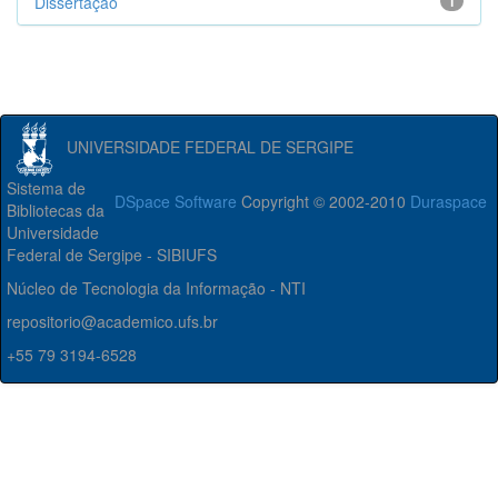
Dissertação
1
UNIVERSIDADE FEDERAL DE SERGIPE
Sistema de
DSpace Software
Copyright © 2002-2010
Duraspace
Bibliotecas da
Universidade
Federal de Sergipe - SIBIUFS
Núcleo de Tecnologia da Informação - NTI
repositorio@academico.ufs.br
+55 79 3194-6528