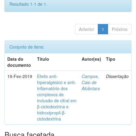
Resultado 1-1 de 1.
Anterior
1
Próximo
Conjunto de itens:
Data do
Título
Autor(es)
Tipo
documento
19-Fev-2019
Efeito anti-
Campos,
Dissertação
hiperalgésico e anti-
Caio de
inflamatório dos
Alcântara
complexos de
inclusão de citral em
β-ciclodextrina e
hidroxipropil-β-
ciclodextrina
Busca facetada