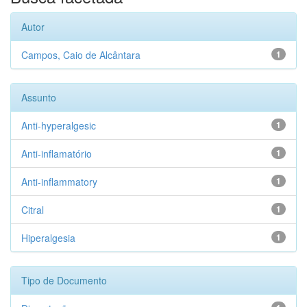
Autor
Campos, Caio de Alcântara
1
Assunto
Anti-hyperalgesic
1
Anti-inflamatório
1
Anti-inflammatory
1
Citral
1
Hiperalgesia
1
Tipo de Documento