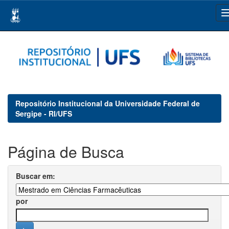
Skip
navigation
Repositório Institucional da Universidade Federal de
Sergipe - RI/UFS
Página de Busca
Buscar em:
por