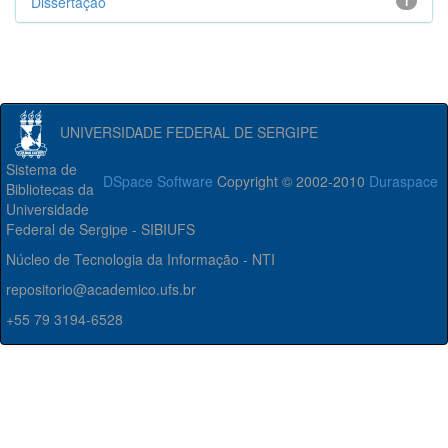
Dissertação
1
UNIVERSIDADE FEDERAL DE SERGIPE
Sistema de
DSpace Software
Copyright © 2002-2010
Duraspace
Bibliotecas da
Universidade
Federal de Sergipe - SIBIUFS
Núcleo de Tecnologia da Informação - NTI
repositorio@academico.ufs.br
+55 79 3194-6528