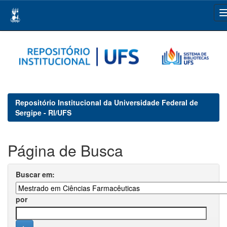
Skip
navigation
Repositório Institucional da Universidade Federal de
Sergipe - RI/UFS
Página de Busca
Buscar em:
por