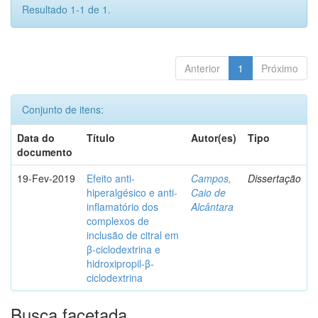
Resultado 1-1 de 1.
Anterior
1
Próximo
Conjunto de itens:
Data do
Título
Autor(es)
Tipo
documento
19-Fev-2019
Efeito anti-
Campos,
Dissertação
hiperalgésico e anti-
Caio de
inflamatório dos
Alcântara
complexos de
inclusão de citral em
β-ciclodextrina e
hidroxipropil-β-
ciclodextrina
Busca facetada