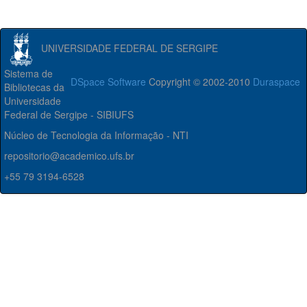
UNIVERSIDADE FEDERAL DE SERGIPE
Sistema de
DSpace Software
Copyright © 2002-2010
Duraspace
Bibliotecas da
Universidade
Federal de Sergipe - SIBIUFS
Núcleo de Tecnologia da Informação - NTI
repositorio@academico.ufs.br
+55 79 3194-6528