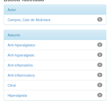
Autor
Campos, Caio de Alcântara
1
Assunto
Anti-hiperalgésico
1
Anti-hyperalgesic
1
Anti-inflamatório
1
Anti-inflammatory
1
Citral
1
Hiperalgesia
1