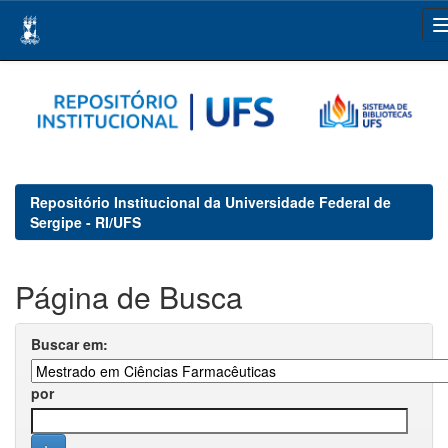
Skip
navigation
Repositório Institucional da Universidade Federal de
Sergipe - RI/UFS
Página de Busca
Buscar em:
por