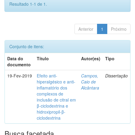
Resultado 1-1 de 1.
Anterior
1
Próximo
Conjunto de itens:
Data do
Título
Autor(es)
Tipo
documento
19-Fev-2019
Efeito anti-
Campos,
Dissertação
hiperalgésico e anti-
Caio de
inflamatório dos
Alcântara
complexos de
inclusão de citral em
β-ciclodextrina e
hidroxipropil-β-
ciclodextrina
Busca facetada