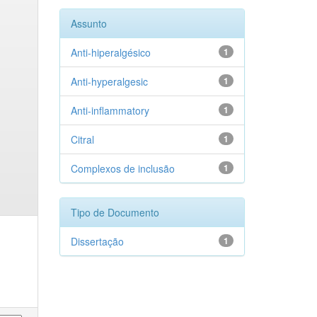
Assunto
Anti-hiperalgésico
1
Anti-hyperalgesic
1
Anti-inflammatory
1
Citral
1
Complexos de inclusão
1
Tipo de Documento
Dissertação
1