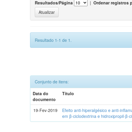
Resultados/Página
|
Ordenar registros 
Resultado 1-1 de 1.
Conjunto de itens:
Data do
Título
documento
19-Fev-2019
Efeito anti-hiperalgésico e anti-infla
em β-ciclodextrina e hidroxipropil-β-c