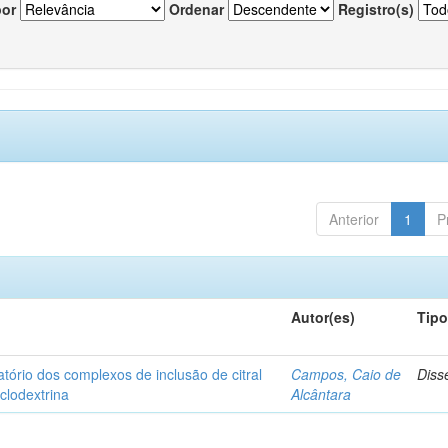
por
Ordenar
Registro(s)
Anterior
1
P
Autor(es)
Tip
matório dos complexos de inclusão de citral
Campos, Caio de
Diss
iclodextrina
Alcântara