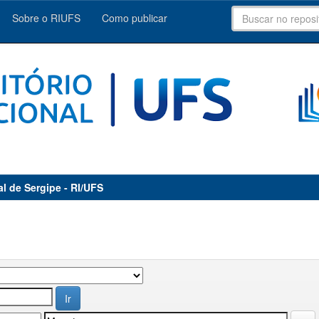
Sobre o RIUFS
Como publicar
al de Sergipe - RI/UFS