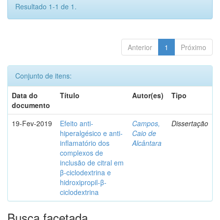
Resultado 1-1 de 1.
Anterior
1
Próximo
Conjunto de itens:
Data do
Título
Autor(es)
Tipo
documento
19-Fev-2019
Efeito anti-
Campos,
Dissertação
hiperalgésico e anti-
Caio de
inflamatório dos
Alcântara
complexos de
inclusão de citral em
β-ciclodextrina e
hidroxipropil-β-
ciclodextrina
Busca facetada