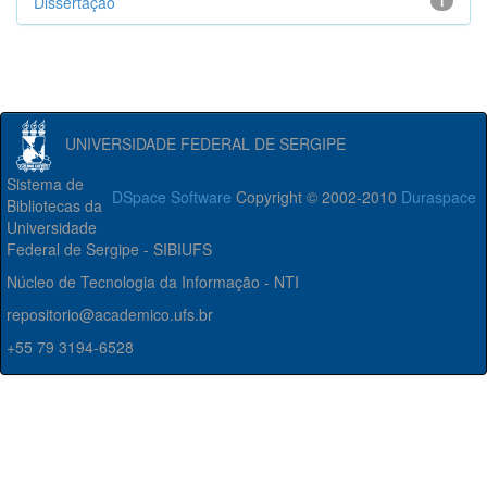
Dissertação
1
UNIVERSIDADE FEDERAL DE SERGIPE
Sistema de
DSpace Software
Copyright © 2002-2010
Duraspace
Bibliotecas da
Universidade
Federal de Sergipe - SIBIUFS
Núcleo de Tecnologia da Informação - NTI
repositorio@academico.ufs.br
+55 79 3194-6528