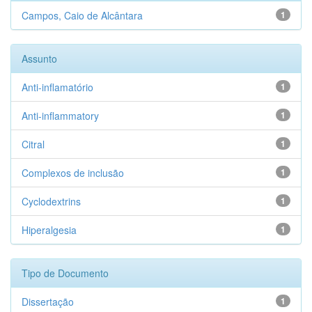
Campos, Caio de Alcântara
1
Assunto
Anti-inflamatório
1
Anti-inflammatory
1
Citral
1
Complexos de inclusão
1
Cyclodextrins
1
Hiperalgesia
1
Tipo de Documento
Dissertação
1