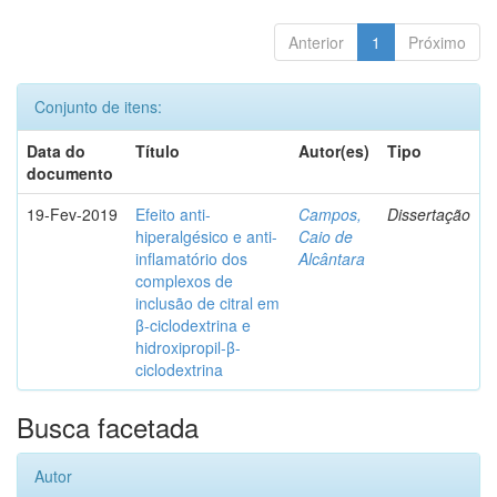
Anterior
1
Próximo
Conjunto de itens:
Data do
Título
Autor(es)
Tipo
documento
19-Fev-2019
Efeito anti-
Campos,
Dissertação
hiperalgésico e anti-
Caio de
inflamatório dos
Alcântara
complexos de
inclusão de citral em
β-ciclodextrina e
hidroxipropil-β-
ciclodextrina
Busca facetada
Autor