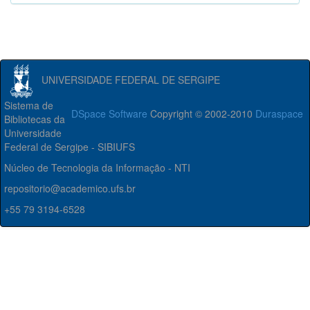
UNIVERSIDADE FEDERAL DE SERGIPE
Sistema de
DSpace Software
Copyright © 2002-2010
Duraspace
Bibliotecas da
Universidade
Federal de Sergipe - SIBIUFS
Núcleo de Tecnologia da Informação - NTI
repositorio@academico.ufs.br
+55 79 3194-6528