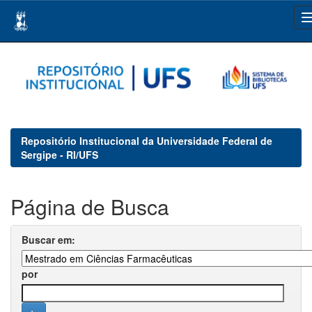
Skip
navigation
Repositório Institucional da Universidade Federal de
Sergipe - RI/UFS
Página de Busca
Buscar em:
por