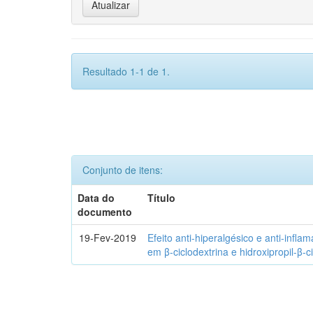
Resultado 1-1 de 1.
Conjunto de itens:
Data do
Título
documento
19-Fev-2019
Efeito anti-hiperalgésico e anti-infla
em β-ciclodextrina e hidroxipropil-β-c