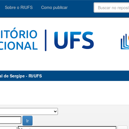
Sobre o RIUFS
Como publicar
al de Sergipe - RI/UFS