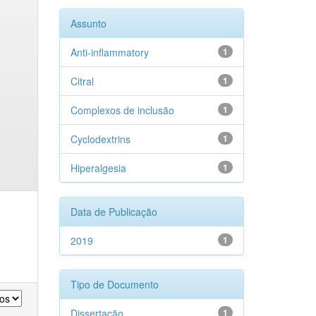
Assunto
Anti-inflammatory
1
Citral
1
Complexos de inclusão
1
Cyclodextrins
1
Hiperalgesia
1
Data de Publicação
2019
1
Tipo de Documento
Dissertação
1