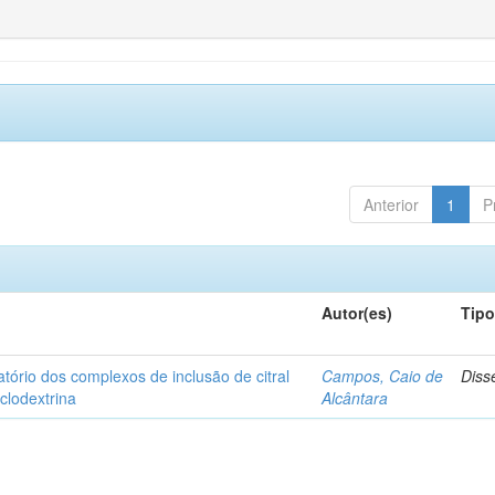
Anterior
1
P
Autor(es)
Tip
matório dos complexos de inclusão de citral
Campos, Caio de
Diss
iclodextrina
Alcântara