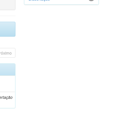
róximo
o
ertação