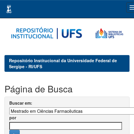
Skip
navigation
Repositório Institucional da Universidade Federal de
Sergipe - RI/UFS
Página de Busca
Buscar em:
por