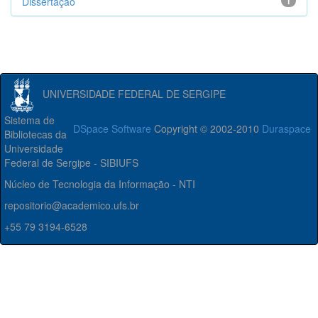
Dissertação
1
UNIVERSIDADE FEDERAL DE SERGIPE
Sistema de
DSpace Software
Copyright © 2002-2010
Duraspace
Bibliotecas da
Universidade
Federal de Sergipe - SIBIUFS
Núcleo de Tecnologia da Informação - NTI
repositorio@academico.ufs.br
+55 79 3194-6528