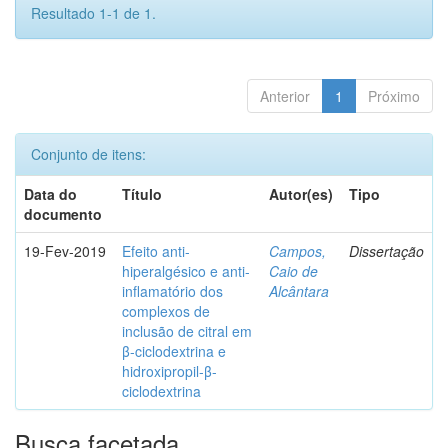
Resultado 1-1 de 1.
Anterior
1
Próximo
Conjunto de itens:
Data do
Título
Autor(es)
Tipo
documento
19-Fev-2019
Efeito anti-
Campos,
Dissertação
hiperalgésico e anti-
Caio de
inflamatório dos
Alcântara
complexos de
inclusão de citral em
β-ciclodextrina e
hidroxipropil-β-
ciclodextrina
Busca facetada