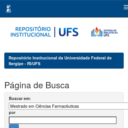
Skip
navigation
Repositório Institucional da Universidade Federal de
Sergipe - RI/UFS
Página de Busca
Buscar em:
por