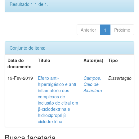
Resultado 1-1 de 1.
Anterior
1
Próximo
Conjunto de itens:
Data do
Título
Autor(es)
Tipo
documento
19-Fev-2019
Efeito anti-
Campos,
Dissertação
hiperalgésico e anti-
Caio de
inflamatório dos
Alcântara
complexos de
inclusão de citral em
β-ciclodextrina e
hidroxipropil-β-
ciclodextrina
Busca facetada