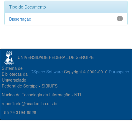
Tipo de Documento
Dissertação
1
UNIVERSIDADE FEDERAL DE SERGIPE
Sistema de
DSpace Software
Copyright © 2002-2010
Duraspace
Bibliotecas da
Universidade
Federal de Sergipe - SIBIUFS
Núcleo de Tecnologia da Informação - NTI
repositorio@academico.ufs.br
+55 79 3194-6528