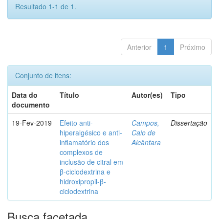
Resultado 1-1 de 1.
Anterior
1
Próximo
Conjunto de itens:
Data do
Título
Autor(es)
Tipo
documento
19-Fev-2019
Efeito anti-
Campos,
Dissertação
hiperalgésico e anti-
Caio de
inflamatório dos
Alcântara
complexos de
inclusão de citral em
β-ciclodextrina e
hidroxipropil-β-
ciclodextrina
Busca facetada