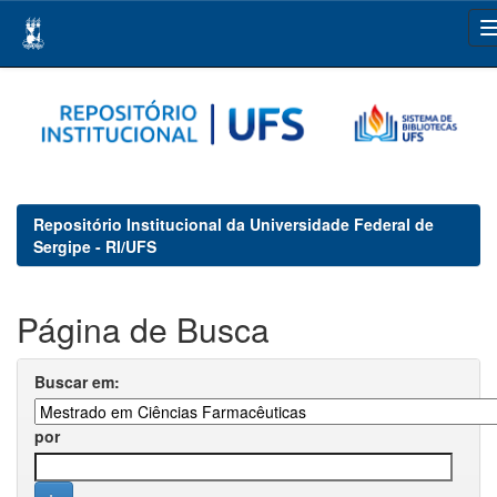
Skip
navigation
Repositório Institucional da Universidade Federal de
Sergipe - RI/UFS
Página de Busca
Buscar em:
por