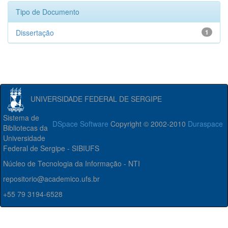
Tipo de Documento
Dissertação
1
UNIVERSIDADE FEDERAL DE SERGIPE
Sistema de
DSpace Software
Copyright © 2002-2010
Duraspace
Bibliotecas da
Universidade
Federal de Sergipe - SIBIUFS
Núcleo de Tecnologia da Informação - NTI
repositorio@academico.ufs.br
+55 79 3194-6528