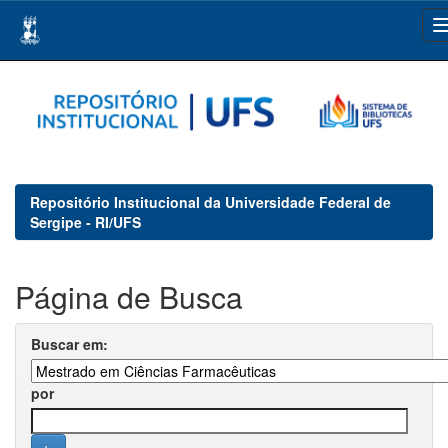
Skip
navigation
Repositório Institucional da Universidade Federal de
Sergipe - RI/UFS
Página de Busca
Buscar em:
por