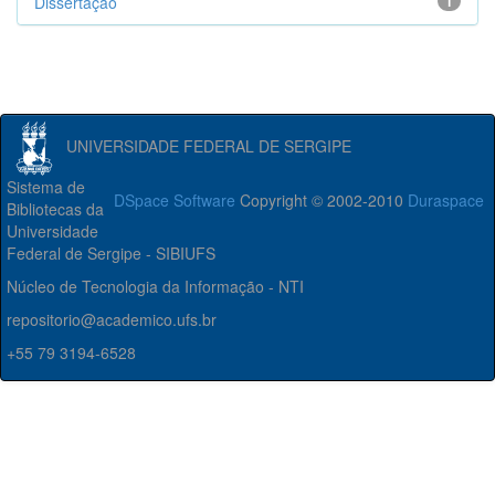
Dissertação
1
UNIVERSIDADE FEDERAL DE SERGIPE
Sistema de
DSpace Software
Copyright © 2002-2010
Duraspace
Bibliotecas da
Universidade
Federal de Sergipe - SIBIUFS
Núcleo de Tecnologia da Informação - NTI
repositorio@academico.ufs.br
+55 79 3194-6528