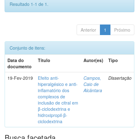
Resultado 1-1 de 1.
Anterior
1
Próximo
Conjunto de itens:
Data do
Título
Autor(es)
Tipo
documento
19-Fev-2019
Efeito anti-
Campos,
Dissertação
hiperalgésico e anti-
Caio de
inflamatório dos
Alcântara
complexos de
inclusão de citral em
β-ciclodextrina e
hidroxipropil-β-
ciclodextrina
Busca facetada