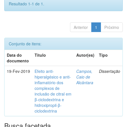
Resultado 1-1 de 1.
Anterior
1
Próximo
Conjunto de itens:
Data do
Título
Autor(es)
Tipo
documento
19-Fev-2019
Efeito anti-
Campos,
Dissertação
hiperalgésico e anti-
Caio de
inflamatório dos
Alcântara
complexos de
inclusão de citral em
β-ciclodextrina e
hidroxipropil-β-
ciclodextrina
Busca facetada