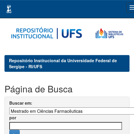
Skip
navigation
Repositório Institucional da Universidade Federal de
Sergipe - RI/UFS
Página de Busca
Buscar em:
por