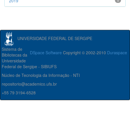
2019
1
UNIVERSIDADE FEDERAL DE SERGIPE
Sistema de
DSpace Software
Copyright © 2002-2010
Duraspace
Bibliotecas da
Universidade
Federal de Sergipe - SIBIUFS
Núcleo de Tecnologia da Informação - NTI
repositorio@academico.ufs.br
+55 79 3194-6528