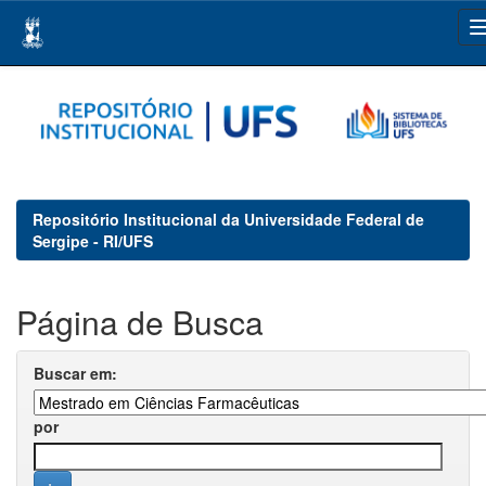
Skip
navigation
Repositório Institucional da Universidade Federal de
Sergipe - RI/UFS
Página de Busca
Buscar em:
por