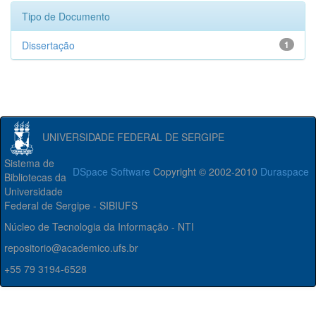
Tipo de Documento
Dissertação
1
UNIVERSIDADE FEDERAL DE SERGIPE
Sistema de
DSpace Software
Copyright © 2002-2010
Duraspace
Bibliotecas da
Universidade
Federal de Sergipe - SIBIUFS
Núcleo de Tecnologia da Informação - NTI
repositorio@academico.ufs.br
+55 79 3194-6528