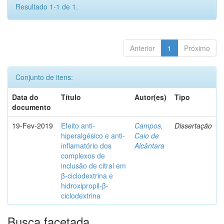
Resultado 1-1 de 1.
Anterior
1
Próximo
Conjunto de itens:
Data do
Título
Autor(es)
Tipo
documento
19-Fev-2019
Efeito anti-
Campos,
Dissertação
hiperalgésico e anti-
Caio de
inflamatório dos
Alcântara
complexos de
inclusão de citral em
β-ciclodextrina e
hidroxipropil-β-
ciclodextrina
Busca facetada