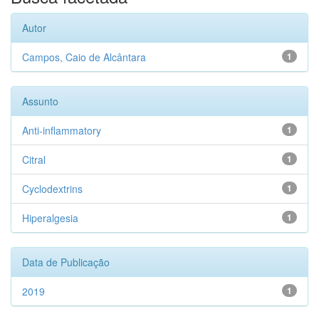
Autor
Campos, Caio de Alcântara
1
Assunto
Anti-inflammatory
1
Citral
1
Cyclodextrins
1
Hiperalgesia
1
Data de Publicação
2019
1