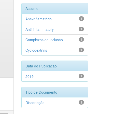
Assunto
Anti-inflamatório
1
Anti-inflammatory
1
Complexos de inclusão
1
Cyclodextrins
1
Data de Publicação
2019
1
Tipo de Documento
Dissertação
1