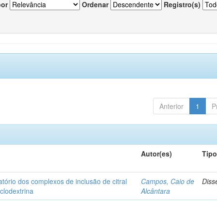
por
Ordenar
Registro(s)
Anterior
1
P
Autor(es)
Tip
matório dos complexos de inclusão de citral
Campos, Caio de
Diss
iclodextrina
Alcântara