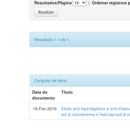
Resultados/Página
|
Ordenar registros 
Resultado 1-1 de 1.
Conjunto de itens:
Data do
Título
documento
19-Fev-2019
Efeito anti-hiperalgésico e anti-infla
em β-ciclodextrina e hidroxipropil-β-c