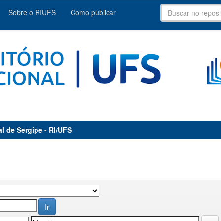
Sobre o RIUFS
Como publicar
al de Sergipe - RI/UFS