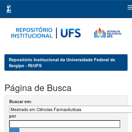
Skip
navigation
Repositório Institucional da Universidade Federal de
Sergipe - RI/UFS
Página de Busca
Buscar em:
por