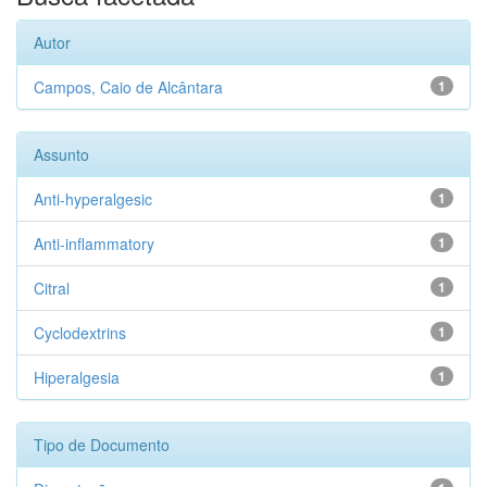
Autor
Campos, Caio de Alcântara
1
Assunto
Anti-hyperalgesic
1
Anti-inflammatory
1
Citral
1
Cyclodextrins
1
Hiperalgesia
1
Tipo de Documento