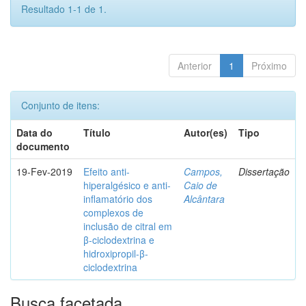
Resultado 1-1 de 1.
Anterior
1
Próximo
Conjunto de itens:
Data do
Título
Autor(es)
Tipo
documento
19-Fev-2019
Efeito anti-
Campos,
Dissertação
hiperalgésico e anti-
Caio de
inflamatório dos
Alcântara
complexos de
inclusão de citral em
β-ciclodextrina e
hidroxipropil-β-
ciclodextrina
Busca facetada