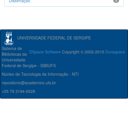
Dissertação
1
UNIVERSIDADE FEDERAL DE SERGIPE
Sistema de
DSpace Software
Copyright © 2002-2010
Duraspace
Bibliotecas da
Universidade
Federal de Sergipe - SIBIUFS
Núcleo de Tecnologia da Informação - NTI
repositorio@academico.ufs.br
+55 79 3194-6528