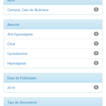
Autor
Campos, Caio de Alcântara
1
Assunto
Anti-hyperalgesic
1
Citral
1
Cyclodextrins
1
Hiperalgesia
1
Data de Publicação
2019
1
Tipo de Documento