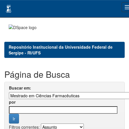
Skip
navigation
Repositório Institucional da Universidade Federal de
Sergipe - RI/UFS
Página de Busca
Buscar em:
por
Filtros correntes: