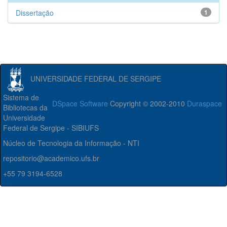
Dissertação
1
UNIVERSIDADE FEDERAL DE SERGIPE
Sistema de
DSpace Software
Copyright © 2002-2010
Duraspace
Bibliotecas da
Universidade
Federal de Sergipe - SIBIUFS
Núcleo de Tecnologia da Informação - NTI
repositorio@academico.ufs.br
+55 79 3194-6528