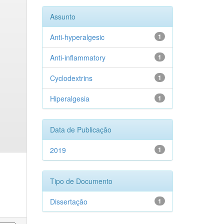
Assunto
Anti-hyperalgesic
1
Anti-inflammatory
1
Cyclodextrins
1
Hiperalgesia
1
Data de Publicação
2019
1
Tipo de Documento
Dissertação
1