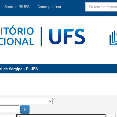
Sobre o RIUFS
Como publicar
al de Sergipe - RI/UFS