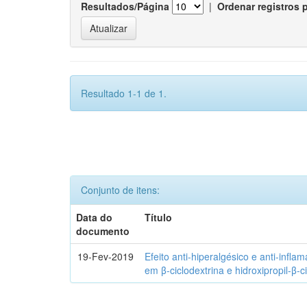
Resultados/Página
|
Ordenar registros 
Resultado 1-1 de 1.
Conjunto de itens:
Data do
Título
documento
19-Fev-2019
Efeito anti-hiperalgésico e anti-infla
em β-ciclodextrina e hidroxipropil-β-c