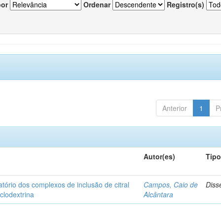
por
Ordenar
Registro(s)
Anterior
1
P
Autor(es)
Tip
matório dos complexos de inclusão de citral
Campos, Caio de
Diss
iclodextrina
Alcântara