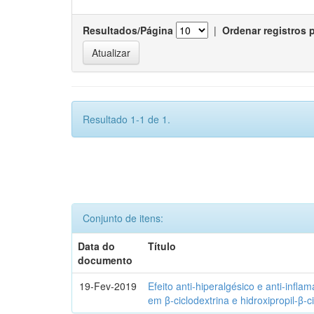
Resultados/Página
|
Ordenar registros 
Resultado 1-1 de 1.
Conjunto de itens:
Data do
Título
documento
19-Fev-2019
Efeito anti-hiperalgésico e anti-infla
em β-ciclodextrina e hidroxipropil-β-c