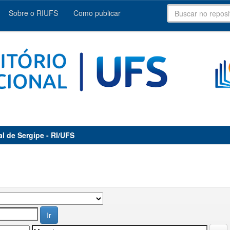
Sobre o RIUFS
Como publicar
al de Sergipe - RI/UFS