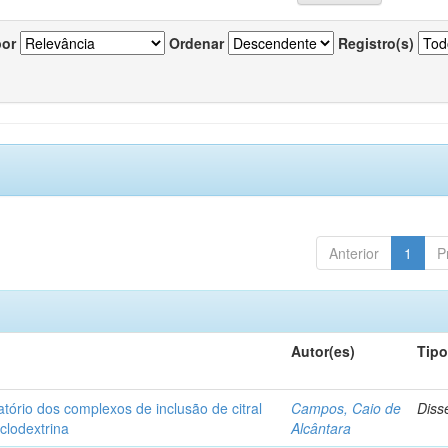
por
Ordenar
Registro(s)
Anterior
1
P
Autor(es)
Tip
matório dos complexos de inclusão de citral
Campos, Caio de
Diss
iclodextrina
Alcântara