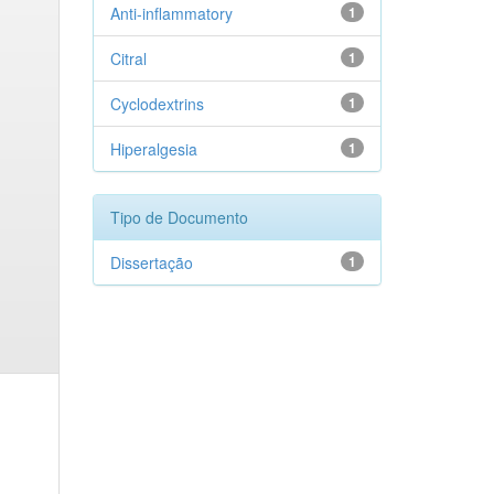
Anti-inflammatory
1
Citral
1
Cyclodextrins
1
Hiperalgesia
1
Tipo de Documento
Dissertação
1